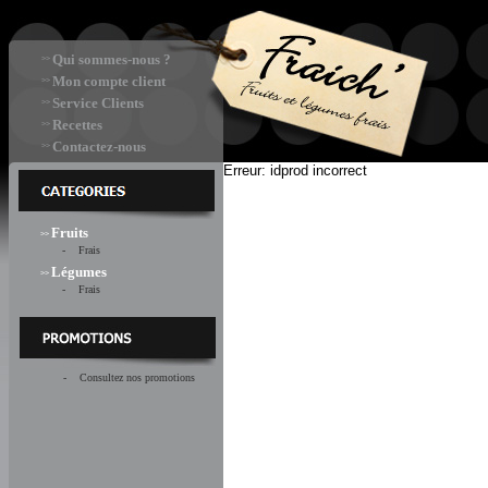
Qui sommes-nous ?
>>
Mon compte client
>>
Service Clients
>>
Recettes
>>
Contactez-nous
>>
Erreur: idprod incorrect
Fruits
>>
- Frais
Légumes
>>
- Frais
- Consultez nos promotions