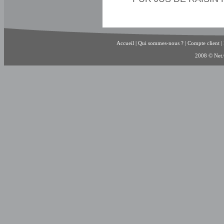
Accueil
|
Qui sommes-nous ?
|
Compte client
|
2008 © Net.C