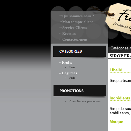
Qui sommes-nous ?
>>
Mon compte client
>>
Service Clients
>>
Recettes
>>
Contactez-nous
>>
Catégories
SIROP FR
Fruits
>>
- Frais
Libellé
Légumes
>>
- Frais
Sirop artisan
Ingrédients
- Consultez nos promotions
Sirop de suc
stabilisants,
Marque