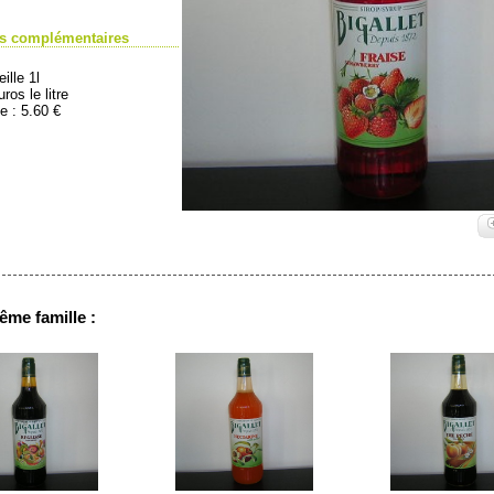
ns complémentaires
ille 1l
ros le litre
e : 5.60 €
ême famille :