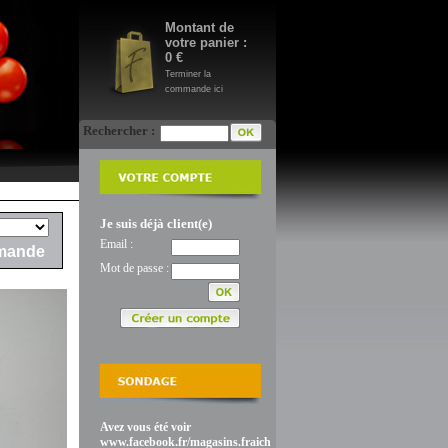
Montant de
votre panier :
0 €
Terminer la
commande ici
Rechercher :
Je suis déjà client(e)
Email :
mande
Mot de passe :
Avez vous été voir
www.facebook.fr/magasins.fraich