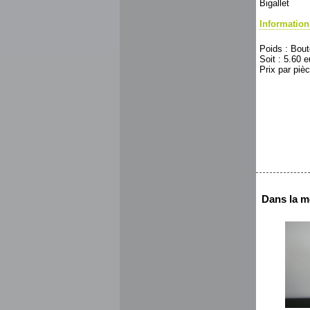
Bigallet
Informatio
Poids : Boute
Soit : 5.60 eu
Prix par pièc
Dans la m