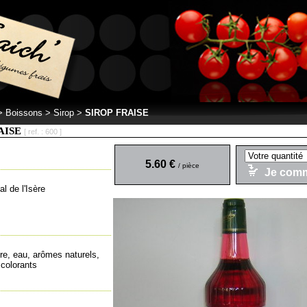
 >
Boissons > Sirop
>
SIROP FRAISE
AISE
[ ref. : 600 ]
5.60 €
/ pièce
Je com
al de l'Isère
re, eau, arômes naturels,
 colorants