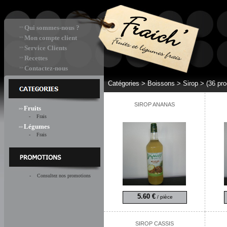
Qui sommes-nous ?
>>
Mon compte client
>>
Service Clients
>>
Recettes
>>
Contactez-nous
>>
Catégories >
Boissons > Sirop
>
(36 pro
SIROP ANANAS
Fruits
>>
- Frais
Légumes
>>
- Frais
- Consultez nos promotions
5.60 €
/ pièce
SIROP CASSIS