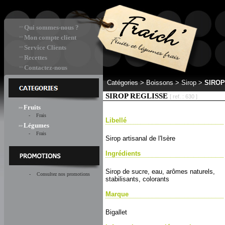
Qui sommes-nous ?
>>
Mon compte client
>>
Service Clients
>>
Recettes
>>
Contactez-nous
>>
Catégories >
Boissons > Sirop
>
SIROP
SIROP REGLISSE
[ ref. : 630 ]
Fruits
>>
- Frais
Libellé
Légumes
>>
- Frais
Sirop artisanal de l'Isère
Ingrédients
Sirop de sucre, eau, arômes naturels,
- Consultez nos promotions
stabilisants, colorants
Marque
Bigallet