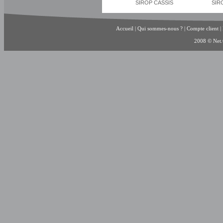
SIROP CASSIS
SIR
Accueil
|
Qui sommes-nous ?
|
Compte client
|
2008 © Net.C