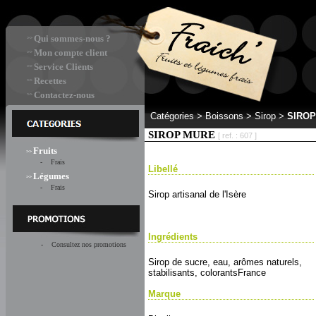
Qui sommes-nous ?
>>
Mon compte client
>>
Service Clients
>>
Recettes
>>
Contactez-nous
>>
Catégories >
Boissons > Sirop
>
SIRO
SIROP MURE
[ ref. : 607 ]
Fruits
>>
- Frais
Libellé
Légumes
>>
- Frais
Sirop artisanal de l'Isère
Ingrédients
- Consultez nos promotions
Sirop de sucre, eau, arômes naturels,
stabilisants, colorantsFrance
Marque