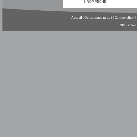
SIROP PECHE
Accueil
|
Qui sommes-nous ?
|
Compte client
|
2008 © Net.C