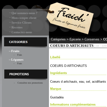
Qui sommes-nous ?
>>
Mon compte client
>>
Service Clients
>>
Recettes
>>
Contactez-nous
>>
Catégories >
Epicerie > Conserves
>
C
COEURS D ARTICHAUTS
[ ref. : 2283
Fruits
>>
- Frais
Libellé
Légumes
>>
- Frais
COEURS D ARTICHAUTS
Ingrédients
Coeurs d artichauts, eau, sel, acidifiants
- Consultez nos promotions
Marque
Gustadéa
Informations complémentaires