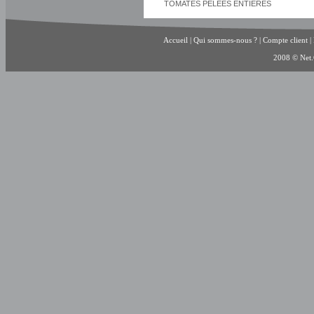
TOMATES PELEES ENTIERES
Accueil
|
Qui sommes-nous ?
|
Compte client
|
2008 © Net.C