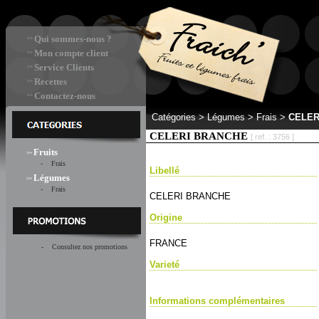
Qui sommes-nous ?
>>
Mon compte client
>>
Service Clients
>>
Recettes
>>
Contactez-nous
>>
Catégories >
Légumes > Frais
>
CELER
CELERI BRANCHE
[ ref. : 3756 ]
Fruits
>>
- Frais
Libellé
Légumes
>>
- Frais
CELERI BRANCHE
Origine
FRANCE
- Consultez nos promotions
Varieté
Informations complémentaires