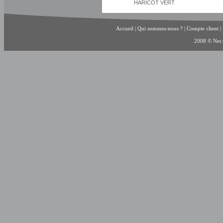
HARICOT VERT
Accueil
|
Qui sommes-nous ?
|
Compte client
|
2008 © Net.C