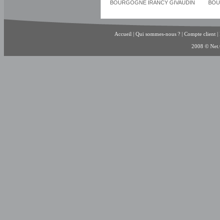
BOURGOGNE IRANCY GIVAUDIN
BOU
Accueil
|
Qui sommes-nous ?
|
Compte client
|
2008 © Net.C