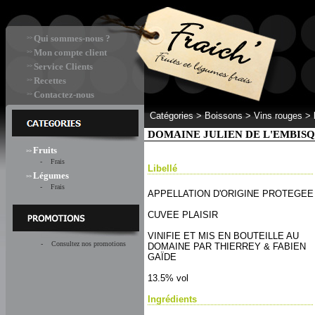
Qui sommes-nous ?
>>
Mon compte client
>>
Service Clients
>>
Recettes
>>
Contactez-nous
>>
Catégories >
Boissons > Vins rouges
>
DOMAINE JULIEN DE L'EMBIS
Fruits
>>
- Frais
Libellé
Légumes
>>
- Frais
APPELLATION D'ORIGINE PROTEGEE
CUVEE PLAISIR
VINIFIE ET MIS EN BOUTEILLE AU
- Consultez nos promotions
DOMAINE PAR THIERREY & FABIEN
GAÏDE
13.5% vol
Ingrédients