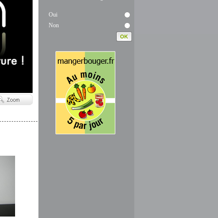
Oui
Non