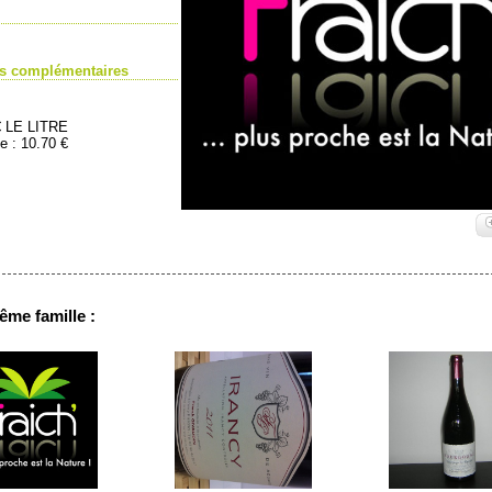
ns complémentaires
7€ LE LITRE
e : 10.70 €
ême famille :