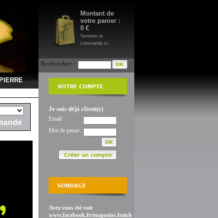
Montant de
votre panier :
0 €
Terminer la
commande ici
Rechercher :
PIERRE
Je suis déjà client(e)
Email :
mande
Mot de passe :
Avez vous été voir
www.facebook.fr/magasins.fraich