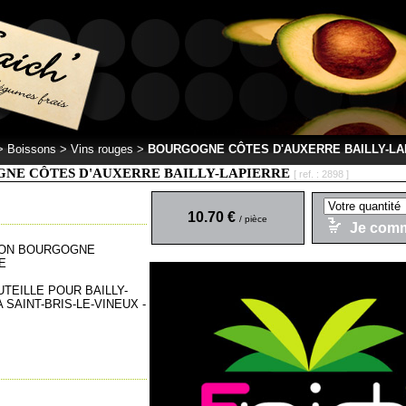
 >
Boissons > Vins rouges
>
BOURGOGNE CÔTES D'AUXERRE BAILLY-LA
NE CÔTES D'AUXERRE BAILLY-LAPIERRE
[ ref. : 2898 ]
10.70 €
/ pièce
Je com
ION BOURGOGNE
E
UTEILLE POUR BAILLY-
 SAINT-BRIS-LE-VINEUX -