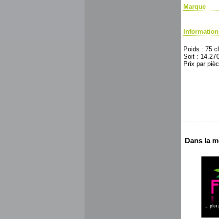
Marque
Informatio
Poids : 75 cl
Soit : 14.2
Prix par pièc
Dans la m