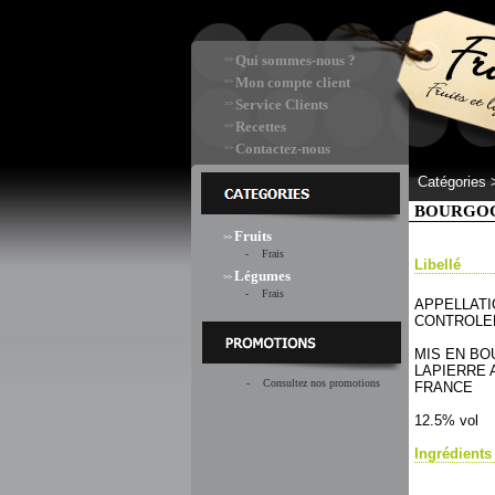
Qui sommes-nous ?
>>
Mon compte client
>>
Service Clients
>>
Recettes
>>
Contactez-nous
>>
Catégories
BOURGOG
Fruits
>>
- Frais
Libellé
Légumes
>>
- Frais
APPELLAT
CONTROLE
MIS EN BO
LAPIERRE A
- Consultez nos promotions
FRANCE
12.5% vol
Ingrédients