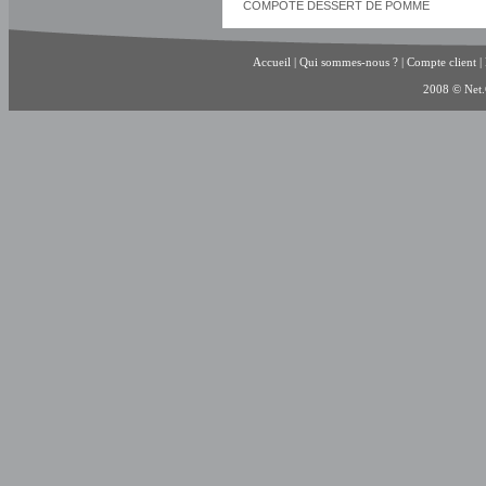
COMPOTE DESSERT DE POMME
Accueil
|
Qui sommes-nous ?
|
Compte client
|
2008 © Net.C