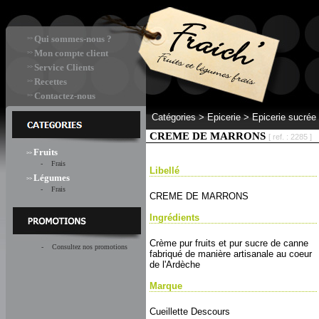
Qui sommes-nous ?
>>
Mon compte client
>>
Service Clients
>>
Recettes
>>
Contactez-nous
>>
Catégories >
Epicerie > Epicerie sucrée
CREME DE MARRONS
[ ref. : 2285 ]
Fruits
>>
- Frais
Libellé
Légumes
>>
- Frais
CREME DE MARRONS
Ingrédients
Crème pur fruits et pur sucre de canne
- Consultez nos promotions
fabriqué de manière artisanale au coeur
de l'Ardèche
Marque
Cueillette Descours