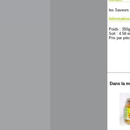
les Saveurs
Informatio
Poids : 350g
Soit : 4.58 e
Prix par pièc
Dans la m