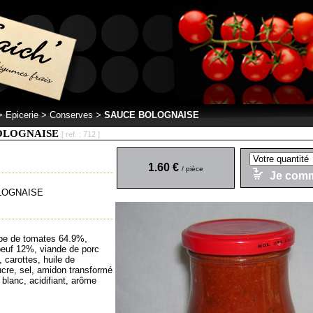
 >
Epicerie > Conserves
>
SAUCE BOLOGNAISE
OLOGNAISE
[ ref. : 712 ]
1.60 €
/ pièce
Je com
LOGNAISE
lpe de tomates 64.9%,
oeuf 12%, viande de porc
 carottes, huile de
ucre, sel, amidon transformé
 blanc, acidifiant, arôme