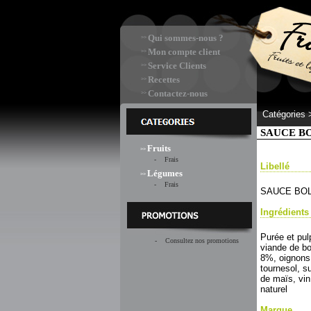
Qui sommes-nous ?
>>
Mon compte client
>>
Service Clients
>>
Recettes
>>
Contactez-nous
>>
Catégories
SAUCE B
Fruits
>>
- Frais
Libellé
Légumes
>>
- Frais
SAUCE BO
Ingrédients
Purée et pu
- Consultez nos promotions
viande de b
8%, oignons,
tournesol, s
de maïs, vin
naturel
Marque