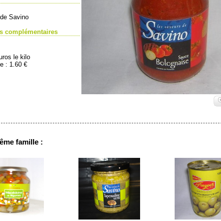
 de Savino
ns complémentaires
uros le kilo
e : 1.60 €
ême famille :