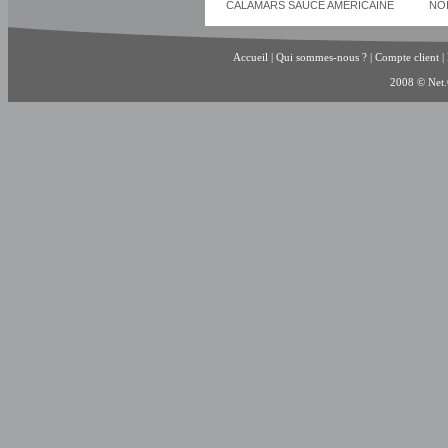
CALAMARS SAUCE AMERICAINE
NO
Accueil
|
Qui sommes-nous ?
|
Compte client
|
2008 © Net.C