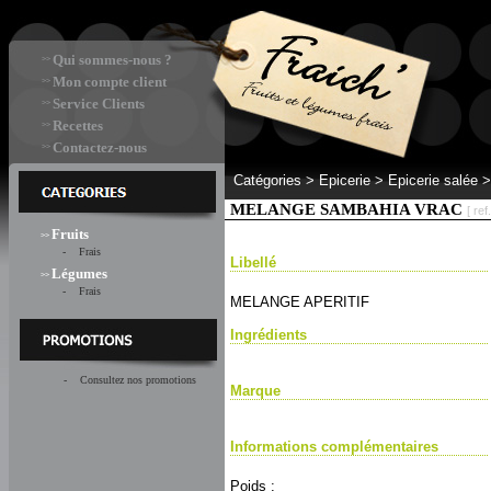
Qui sommes-nous ?
>>
Mon compte client
>>
Service Clients
>>
Recettes
>>
Contactez-nous
>>
Catégories >
Epicerie > Epicerie salée
MELANGE SAMBAHIA VRAC
[ ref
Fruits
>>
- Frais
Libellé
Légumes
>>
- Frais
MELANGE APERITIF
Ingrédients
- Consultez nos promotions
Marque
Informations complémentaires
Poids :