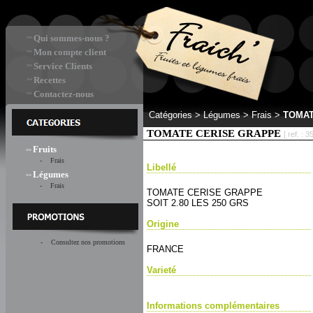
Qui sommes-nous ?
>>
Mon compte client
>>
Service Clients
>>
Recettes
>>
Contactez-nous
>>
Catégories >
Légumes > Frais
>
TOMAT
TOMATE CERISE GRAPPE
[ ref. : 3
Fruits
>>
- Frais
Libellé
Légumes
>>
- Frais
TOMATE CERISE GRAPPE
SOIT 2.80 LES 250 GRS
Origine
- Consultez nos promotions
FRANCE
Varieté
Informations complémentaires