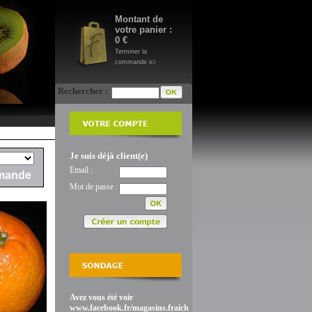
Montant de
votre panier :
0 €
Terminer la
commande ici
Rechercher :
Je suis déjà client(e)
Email :
mande
Mot de passe :
Avez vous été voir
www.facebook.fr/magasins.fraich