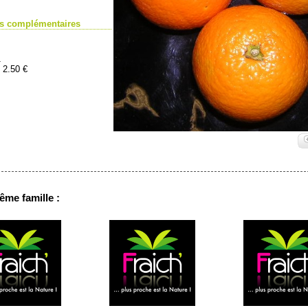
ns complémentaires
1
: 2.50 €
ême famille :