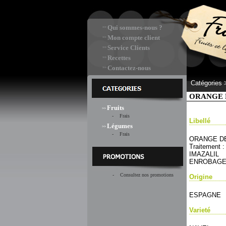
Qui sommes-nous ?
>>
Mon compte client
>>
Service Clients
>>
Recettes
>>
Contactez-nous
>>
Catégories
ORANGE DE
Fruits
>>
- Frais
Libellé
Légumes
>>
- Frais
ORANGE D
Traitement :
IMAZALIL
ENROBAGE 
- Consultez nos promotions
Origine
ESPAGNE
Varieté