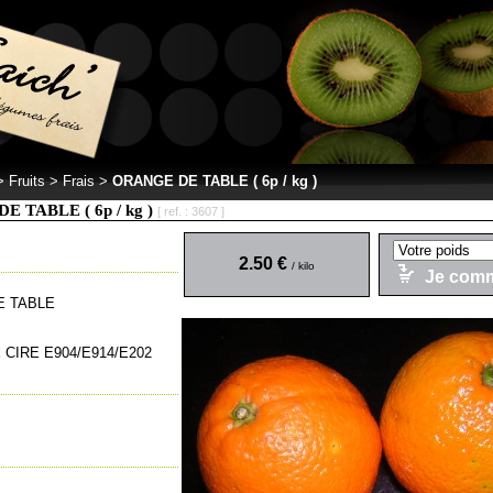
 >
Fruits > Frais
>
ORANGE DE TABLE ( 6p / kg )
 TABLE ( 6p / kg )
[ ref. : 3607 ]
2.50 €
/ kilo
Je com
E TABLE
CIRE E904/E914/E202