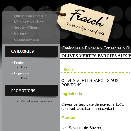
Qui sommes-nous ?
>>
Mon compte client
>>
Service Clients
>>
Recettes
>>
Contactez-nous
>>
Catégories >
Epicerie > Conserves
>
OL
OLIVES VERTES FARCIES AUX 
Fruits
>>
- Frais
Libellé
Légumes
>>
- Frais
OLIVES VERTES FARCIES AUX
POIVRONS
Ingrédients
- Consultez nos promotions
Olives vertes, pâte de poivrons 15%,
eau, sel, acidifiant, antioxydant
Marque
Les Saveurs de Savino