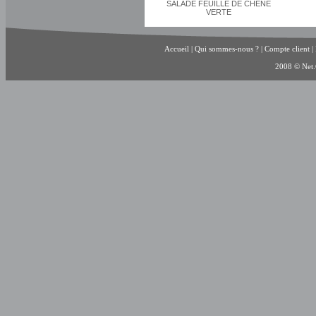
SALADE FEUILLE DE CHENE
VERTE
Accueil
|
Qui sommes-nous ?
|
Compte client
|
2008 © Net.C