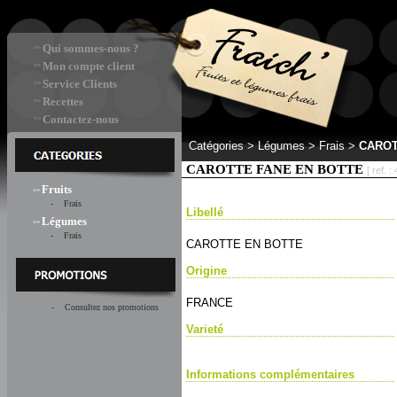
Qui sommes-nous ?
>>
Mon compte client
>>
Service Clients
>>
Recettes
>>
Contactez-nous
>>
Catégories >
Légumes > Frais
>
CAROT
CAROTTE FANE EN BOTTE
[ ref. :
Fruits
>>
- Frais
Libellé
Légumes
>>
- Frais
CAROTTE EN BOTTE
Origine
FRANCE
- Consultez nos promotions
Varieté
Informations complémentaires