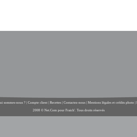
ui sommes-nous ?
|
Compte client
|
Recettes
|
Contactez-nous
|
Mentions légales et crédits photo
|
2008 © Net.Com pour Fraich'. Tous droits réservés