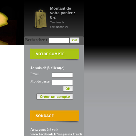
Montant de
votre panier :
0 €
Terminer la
commande ici
Rechercher :
Je suis déjà client(e)
Email :
Mot de passe :
Avez vous été voir
www.facebook.fr/magasins.fraich