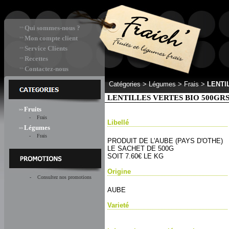
Qui sommes-nous ?
>>
Mon compte client
>>
Service Clients
>>
Recettes
>>
Contactez-nous
>>
Catégories >
Légumes > Frais
>
LENTI
LENTILLES VERTES BIO 500GR
Fruits
>>
- Frais
Libellé
Légumes
>>
- Frais
PRODUIT DE L'AUBE (PAYS D'OTHE)
LE SACHET DE 500G
SOIT 7.60€ LE KG
Origine
- Consultez nos promotions
AUBE
Varieté