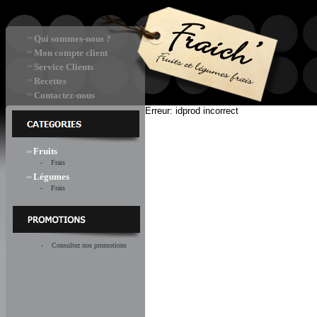
Qui sommes-nous ?
>>
Mon compte client
>>
Service Clients
>>
Recettes
>>
Contactez-nous
>>
Erreur: idprod incorrect
Fruits
>>
- Frais
Légumes
>>
- Frais
- Consultez nos promotions