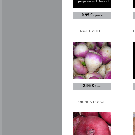
0.99 €
/ pièce
NAVET VIOLET
2.95 €
/ kilo
OIGNON ROUGE