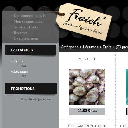
Qui sommes-nous ?
>>
Mon compte client
>>
Service Clients
>>
Recettes
>>
Contactez-nous
>>
Catégories >
Légumes > Frais
>
(70 pro
AIL VIOLET
Fruits
>>
- Frais
Légumes
>>
- Frais
- Consultez nos promotions
11.80 €
/ kilo
BETTERAVE RONDE CUITE
CARO