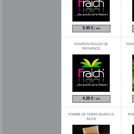
5.95 €
/ kilo
POIVRON ROUGE DE
POI
PROVENCE
4.20 €
/ kilo
POMME DE TERRE AGATA 2.5
POM
KILOS