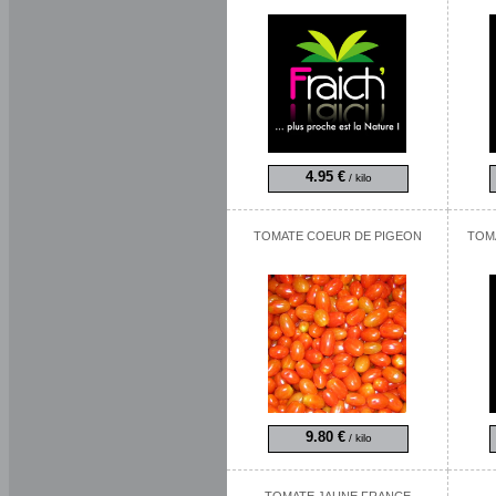
4.95 €
/ kilo
TOMATE COEUR DE PIGEON
TOM
9.80 €
/ kilo