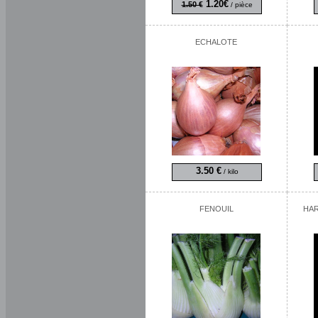
1.20€
1.50 €
/ pièce
ECHALOTE
3.50 €
/ kilo
FENOUIL
HAR