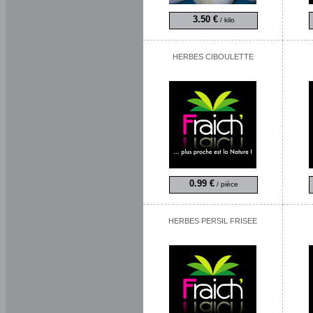
3.50 €
/ kilo
HERBES CIBOULETTE
0.99 €
/ pièce
HERBES PERSIL FRISEE